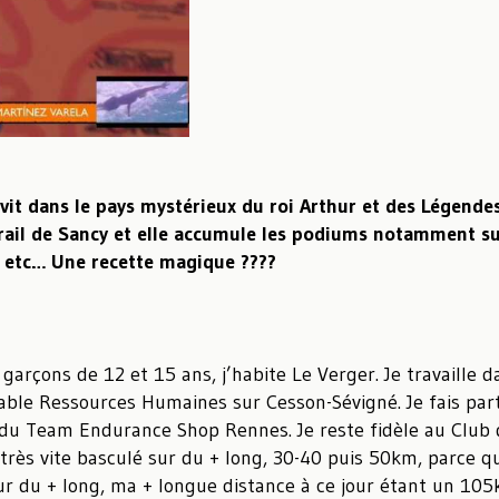
it dans le pays mystérieux du roi Arthur et des Légendes
rail de Sancy et elle accumule les podiums notamment sur
e etc…
Une recette magique ????
 garçons de 12 et 15 ans, j’habite Le Verger. Je travaille 
nsable Ressources Humaines sur Cesson-Sévigné. Je fais pa
e du Team Endurance Shop Rennes. Je reste fidèle au Club 
 très vite basculé sur du + long, 30-40 puis 50km, parce q
r du + long, ma + longue distance à ce jour étant un 105k