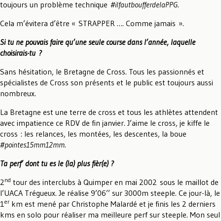
toujours un problème technique
#ilfautboufferdelaPPG
.
Cela m’évitera d’être « STRAPPER …. Comme jamais ».
Si tu ne pouvais faire qu’une seule course dans l’année, laquelle
choisirais-tu ?
Sans hésitation, le Bretagne de Cross. Tous les passionnés et
spécialistes de Cross son présents et le public est toujours aussi
nombreux.
La Bretagne est une terre de cross et tous les athlètes attendent
avec impatience ce RDV de fin janvier. J’aime le cross, je kiffe le
cross : les relances, les montées, les descentes, la boue
#pointes15mm12mm
.
Ta perf’ dont tu es le (la) plus fièr(e) ?
nd
2
tour des interclubs à Quimper en mai 2002 sous le maillot de
l’UACA Trégueux. Je réalise 9’06’’ sur 3000m steeple. Ce jour-là, le
er
1
km est mené par Christophe Malardé et je finis les 2 derniers
kms en solo pour réaliser ma meilleure perf sur steeple. Mon seul